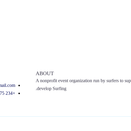
ABOUT
A nonprofit event organization run by surfers to su
ail.com
develop Surfing.
+234 875 4844